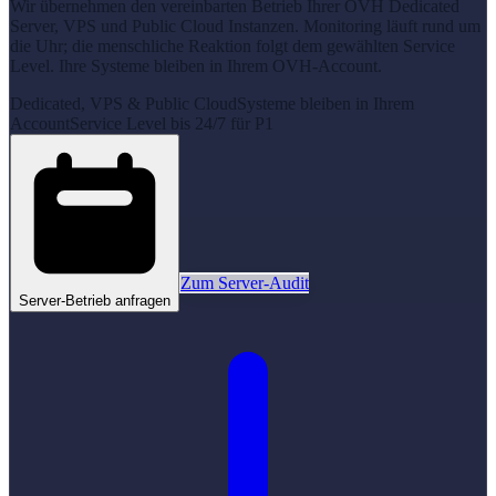
Wir übernehmen den vereinbarten Betrieb Ihrer OVH Dedicated
Server, VPS und Public Cloud Instanzen. Monitoring läuft rund um
die Uhr; die menschliche Reaktion folgt dem gewählten Service
Level. Ihre Systeme bleiben in Ihrem OVH-Account.
Dedicated, VPS & Public Cloud
Systeme bleiben in Ihrem
Account
Service Level bis 24/7 für P1
Zum Server-Audit
Server-Betrieb anfragen