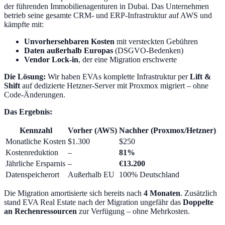
der führenden Immobilienagenturen in Dubai. Das Unternehmen
betrieb seine gesamte CRM- und ERP-Infrastruktur auf AWS und
kämpfte mit:
Unvorhersehbaren Kosten
mit versteckten Gebühren
Daten außerhalb Europas
(DSGVO-Bedenken)
Vendor Lock-in
, der eine Migration erschwerte
Die Lösung:
Wir haben EVAs komplette Infrastruktur per
Lift &
Shift
auf dedizierte Hetzner-Server mit Proxmox migriert – ohne
Code-Änderungen.
Das Ergebnis:
Kennzahl
Vorher (AWS)
Nachher (Proxmox/Hetzner)
Monatliche Kosten
$1.300
$250
Kostenreduktion
–
81%
Jährliche Ersparnis
–
€13.200
Datenspeicherort
Außerhalb EU
100% Deutschland
Die Migration amortisierte sich bereits nach
4 Monaten
. Zusätzlich
stand EVA Real Estate nach der Migration ungefähr das
Doppelte
an Rechenressourcen
zur Verfügung – ohne Mehrkosten.