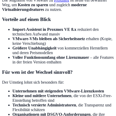
Die Migration von VMware zu
Proxmox
ist heute ein bewährter
Weg, um
Kosten zu sparen
und zugleich
moderne
Virtualisierungsfeatures
zu nutzen.
Vorteile auf einen Blick
Import-Assistent in Proxmox VE 8.x
reduziert den
technischen Aufwand massiv
VMware-VMs bleiben als Sicherheitsnetz
erhalten (Kopie,
keine Verschiebung)
Größere Unabhängigkeit
von kommerziellen Herstellern
und deren Preismodellen
Voller Funktionsumfang ohne Lizenzmauer
– alle Features
in der freien Version enthalten
Für wen ist der Wechsel sinnvoll?
Der Umstieg lohnt sich besonders für:
Unternehmen mit steigenden VMware-Lizenzkosten
Kleine und mittlere Unternehmen
, die von der ESXi-Free-
Einstellung betroffen sind
Technisch versierte Administratoren
, die Transparenz und
Flexibilität schätzen
Organisationen mit DSGVO-Anforderungen
, die ihre