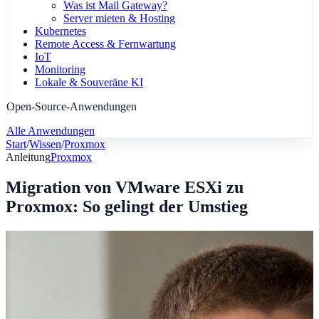
Was ist Mail Gateway?
Server mieten & Hosting
Kubernetes
Remote Access & Fernwartung
IoT
Monitoring
Lokale & Souveräne KI
Open-Source-Anwendungen
Alle Anwendungen
Start
/
Wissen
/
Proxmox
Anleitung
Proxmox
Migration von VMware ESXi zu
Proxmox: So gelingt der Umstieg