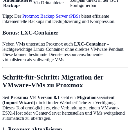
Automatisierte
Zeitplan direkt in der GUI
Via Drittanbieter
Backups
konfigurierbar
Tipp
: Der
Proxmox Backup Server (PBS)
bietet effiziente
inkrementelle Backups mit Deduplizierung und Kompression.
Bonus: LXC-Container
Neben VMs unterstützt Proxmox auch
LXC-Container
–
leichtgewichtige Linux-Container ohne direktes VMware-Pendant.
Diese können bestimmte Dienste ressourcenschonender
virtualisieren als vollwertige VMs.
Schritt-für-Schritt: Migration der
VMware-VMs zu Proxmox
Seit
Proxmox VE Version 8.1
steht ein
Migrationsassistent
(Import Wizard)
direkt in der Weboberfläche zur Verfügung.
Dieses Tool ermöglicht es, eine Verbindung zu einem VMware-
ESXi-Host oder vCenter-Server herzustellen und VMs weitgehend
automatisch zu übertragen.
1. Proxmox aktualisieren