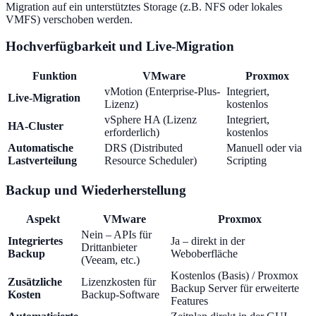
Migration auf ein unterstütztes Storage (z.B. NFS oder lokales
VMFS) verschoben werden.
Hochverfügbarkeit und Live-Migration
Funktion
VMware
Proxmox
vMotion (Enterprise-Plus-
Integriert,
Live-Migration
Lizenz)
kostenlos
vSphere HA (Lizenz
Integriert,
HA-Cluster
erforderlich)
kostenlos
Automatische
DRS (Distributed
Manuell oder via
Lastverteilung
Resource Scheduler)
Scripting
Backup und Wiederherstellung
Aspekt
VMware
Proxmox
Nein – APIs für
Integriertes
Ja – direkt in der
Drittanbieter
Backup
Weboberfläche
(Veeam, etc.)
Kostenlos (Basis) / Proxmox
Zusätzliche
Lizenzkosten für
Backup Server für erweiterte
Kosten
Backup-Software
Features