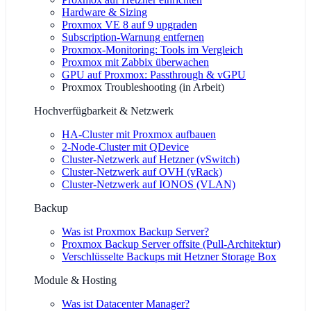
Hardware & Sizing
Proxmox VE 8 auf 9 upgraden
Subscription-Warnung entfernen
Proxmox-Monitoring: Tools im Vergleich
Proxmox mit Zabbix überwachen
GPU auf Proxmox: Passthrough & vGPU
Proxmox Troubleshooting
(
in Arbeit
)
Hochverfügbarkeit & Netzwerk
HA-Cluster mit Proxmox aufbauen
2-Node-Cluster mit QDevice
Cluster-Netzwerk auf Hetzner (vSwitch)
Cluster-Netzwerk auf OVH (vRack)
Cluster-Netzwerk auf IONOS (VLAN)
Backup
Was ist Proxmox Backup Server?
Proxmox Backup Server offsite (Pull-Architektur)
Verschlüsselte Backups mit Hetzner Storage Box
Module & Hosting
Was ist Datacenter Manager?