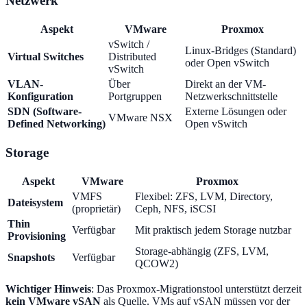
Netzwerk
Aspekt
VMware
Proxmox
vSwitch /
Linux-Bridges (Standard)
Virtual Switches
Distributed
oder Open vSwitch
vSwitch
VLAN-
Über
Direkt an der VM-
Konfiguration
Portgruppen
Netzwerkschnittstelle
SDN (Software-
Externe Lösungen oder
VMware NSX
Defined Networking)
Open vSwitch
Storage
Aspekt
VMware
Proxmox
VMFS
Flexibel: ZFS, LVM, Directory,
Dateisystem
(proprietär)
Ceph, NFS, iSCSI
Thin
Verfügbar
Mit praktisch jedem Storage nutzbar
Provisioning
Storage-abhängig (ZFS, LVM,
Snapshots
Verfügbar
QCOW2)
Wichtiger Hinweis
: Das Proxmox-Migrationstool unterstützt derzeit
kein VMware vSAN
als Quelle. VMs auf vSAN müssen vor der