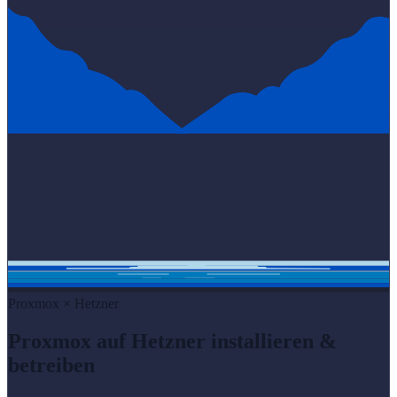
Proxmox × Hetzner
Proxmox auf Hetzner installieren &
betreiben