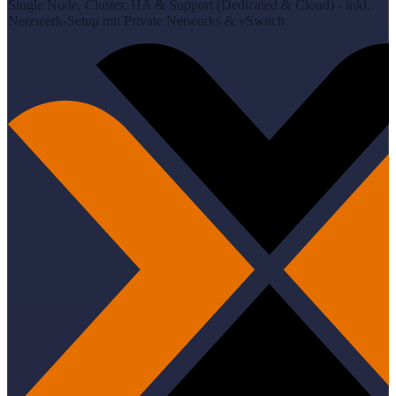
Single Node, Cluster, HA & Support (Dedicated & Cloud) - inkl.
Netzwerk-Setup mit Private Networks & vSwitch