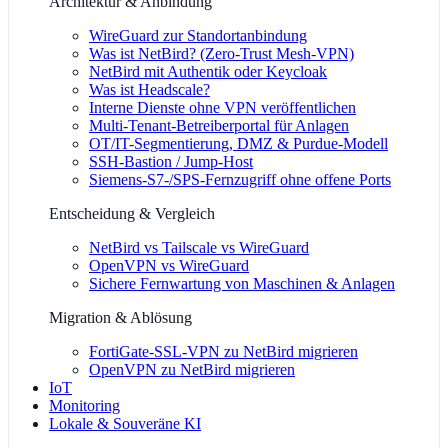
Architektur & Anbindung
WireGuard zur Standortanbindung
Was ist NetBird? (Zero-Trust Mesh-VPN)
NetBird mit Authentik oder Keycloak
Was ist Headscale?
Interne Dienste ohne VPN veröffentlichen
Multi-Tenant-Betreiberportal für Anlagen
OT/IT-Segmentierung, DMZ & Purdue-Modell
SSH-Bastion / Jump-Host
Siemens-S7-/SPS-Fernzugriff ohne offene Ports
Entscheidung & Vergleich
NetBird vs Tailscale vs WireGuard
OpenVPN vs WireGuard
Sichere Fernwartung von Maschinen & Anlagen
Migration & Ablösung
FortiGate-SSL-VPN zu NetBird migrieren
OpenVPN zu NetBird migrieren
IoT
Monitoring
Lokale & Souveräne KI