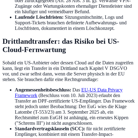
oder zurückgegeben (Art. 28 Abs. 3 lit. g). Verwaiste VPN-
Zugänge oder Wartungskonten ehemaliger Dienstleister sind
ein häufiger und vermeidbarer Befund.
Laufende Löschfristen:
Sitzungsmitschnitte, Logs und
Support-Tickets brauchen definierte Aufbewahrungs- und
Löschfristen, dokumentiert in einem Löschkonzept.
Drittlandtransfer: das Risiko bei US-
Cloud-Fernwartung
Sobald ein US-Anbieter oder dessen Cloud auf die Daten zugreifen
kann, liegt ein Transfer in ein Drittland nach Kapitel V DSGVO
vor, und zwar selbst dann, wenn die Server physisch in der EU
stehen. Sie brauchen dafür eine Rechtsgrundlage:
Angemessenheitsbeschluss:
Das
EU-US Data Privacy
Framework
(Beschluss vom 10. Juli 2023) erlaubt den
Transfer an DPF-zertifizierte US-Empfänger. Das Framework
steht jedoch unter Beobachtung: Der EuG wies die Klage
Latombe (T-553/23) am 3. September 2025 ab, ein
Rechtsmittel zum EuGH ist anhängig, ein erneutes Kippen
("Schrems III") ist nicht ausgeschlossen.
Standardvertragsklauseln (SCC):
für nicht zertifizierte
Empfänger, kombiniert mit einem Transfer-Impact-