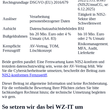
2022/2555, BSIG
Rechtsgrundlage
DSGVO (EU) 2016/679
(NIS2UmsuCG, seit
6.12.2025)
Tätigkeit in NIS2-
Verarbeitung
Auslöser
Sektor über
personenbezogener Daten
Schwellenwert
Aufsicht
Datenschutzaufsichtsbehörden
BSI
bis 20 Mio. Euro oder 4 %
bis 10 Mio. Euro
Bußgeldrahmen
Umsatz (Art. 83)
oder 2 % Umsatz
Risikomanagement,
Kernpflicht
AV-Vertrag, TOM,
MFA, Audit,
Fernzugriff
Löschkonzept
Lieferkette
Beide greifen parallel: Eine Fernwartung kann NIS2-konform und
trotzdem datenschutzwidrig sein, wenn der AV-Vertrag fehlt. Wie
Sie die Cybersicherheitsseite umsetzen, beschreibt der Beitrag zum
NIS2-konformen Fernzugriff
.
Dieser Beitrag ist allgemeine Information und keine Rechtsberatung.
Für die verbindliche Bewertung Ihrer Pflichten ziehen Sie bitte
fachkundigen Rechtsrat hinzu; die technische Umsetzung begleiten
wir gern.
So setzen wir das bei WZ-IT um