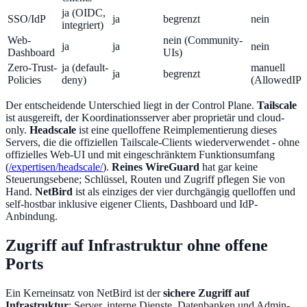
ja (OIDC,
SSO/IdP
ja
begrenzt
nein
integriert)
Web-
nein (Community-
ja
ja
nein
Dashboard
UIs)
Zero-Trust-
ja (default-
manuell
ja
begrenzt
Policies
deny)
(AllowedIPs
Der entscheidende Unterschied liegt in der Control Plane.
Tailscale
ist ausgereift, der Koordinationsserver aber proprietär und cloud-
only.
Headscale
ist eine quelloffene Reimplementierung dieses
Servers, die die offiziellen Tailscale-Clients wiederverwendet - ohne
offizielles Web-UI und mit eingeschränktem Funktionsumfang
(
/expertisen/headscale/
).
Reines WireGuard
hat gar keine
Steuerungsebene; Schlüssel, Routen und Zugriff pflegen Sie von
Hand.
NetBird
ist als einziges der vier durchgängig quelloffen und
self-hostbar inklusive eigener Clients, Dashboard und IdP-
Anbindung.
Zugriff auf Infrastruktur ohne offene
Ports
Ein Kerneinsatz von NetBird ist der
sichere Zugriff auf
Infrastruktur
: Server, interne Dienste, Datenbanken und Admin-