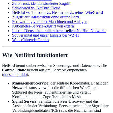
Zero Trust: identitätsbasierter Zugriff
Self-hosted vs. NetBird Cloud
NetBird vs. Tailscale vs. Headscale vs. reines WireGuard
Zugriff auf Infrastruktur ohne offene Ports
Fernwartung verteilter Maschinen und Anlagen
Kubernetes-Service-Zugriff von extern
Interne Dienste kontrolliert bereitstellen: NetBird Networks
Souveränität und unser Einsatz bei WZ-IT
Weiterführende Guides
Wie NetBird funktioniert
NetBird trennt sauber zwischen Steuerungs- und Datenebene. Die
Control Plane
besteht aus drei Server-Komponenten
(
docs.netbird.io
):
Management-Service:
der zentrale Koordinator. Er hält den
Netzwerkstatus, verwaltet die öffentlichen WireGuard-
Schlüssel der Peers, authentifiziert sie und verteilt
Konfiguration und Zugriffsregeln ins Mesh.
Signal-Service:
vermittelt die Peer-Discovery und das
Aushandeln der Verbindung. Peers tauschen über Signal ihre
Verbindungskandidaten (ICE) aus; die Nachrichten sind