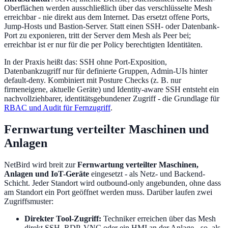
Oberflächen werden ausschließlich über das verschlüsselte Mesh
erreichbar - nie direkt aus dem Internet. Das ersetzt offene Ports,
Jump-Hosts und Bastion-Server. Statt einen SSH- oder Datenbank-
Port zu exponieren, tritt der Server dem Mesh als Peer bei;
erreichbar ist er nur für die per Policy berechtigten Identitäten.
In der Praxis heißt das: SSH ohne Port-Exposition,
Datenbankzugriff nur für definierte Gruppen, Admin-UIs hinter
default-deny. Kombiniert mit Posture Checks (z. B. nur
firmeneigene, aktuelle Geräte) und Identity-aware SSH entsteht ein
nachvollziehbarer, identitätsgebundener Zugriff - die Grundlage für
RBAC und Audit für Fernzugriff
.
Fernwartung verteilter Maschinen und
Anlagen
NetBird wird breit zur
Fernwartung verteilter Maschinen,
Anlagen und IoT-Geräte
eingesetzt - als Netz- und Backend-
Schicht. Jeder Standort wird outbound-only angebunden, ohne dass
am Standort ein Port geöffnet werden muss. Darüber laufen zwei
Zugriffsmuster:
Direkter Tool-Zugriff:
Techniker erreichen über das Mesh
direkt SSH, RDP, VNC oder ein HMI an der Anlage - so, als