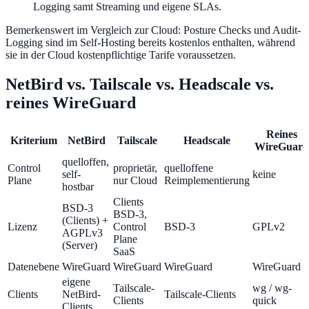
Logging samt Streaming und eigene SLAs.
Bemerkenswert im Vergleich zur Cloud: Posture Checks und Audit-
Logging sind im Self-Hosting bereits kostenlos enthalten, während
sie in der Cloud kostenpflichtige Tarife voraussetzen.
NetBird vs. Tailscale vs. Headscale vs.
reines WireGuard
Reines
Kriterium
NetBird
Tailscale
Headscale
WireGuard
quelloffen,
Control
proprietär,
quelloffene
self-
keine
Plane
nur Cloud
Reimplementierung
hostbar
Clients
BSD-3
BSD-3,
(Clients) +
Lizenz
Control
BSD-3
GPLv2
AGPLv3
Plane
(Server)
SaaS
Datenebene
WireGuard
WireGuard
WireGuard
WireGuard
eigene
Tailscale-
wg / wg-
Clients
NetBird-
Tailscale-Clients
Clients
quick
Clients