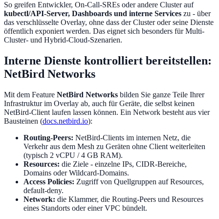
So greifen Entwickler, On-Call-SREs oder andere Cluster auf
kubectl/API-Server, Dashboards und interne Services
zu - über
das verschlüsselte Overlay, ohne dass der Cluster oder seine Dienste
öffentlich exponiert werden. Das eignet sich besonders für Multi-
Cluster- und Hybrid-Cloud-Szenarien.
Interne Dienste kontrolliert bereitstellen:
NetBird Networks
Mit dem Feature
NetBird Networks
bilden Sie ganze Teile Ihrer
Infrastruktur im Overlay ab, auch für Geräte, die selbst keinen
NetBird-Client laufen lassen können. Ein Network besteht aus vier
Bausteinen (
docs.netbird.io
):
Routing-Peers:
NetBird-Clients im internen Netz, die
Verkehr aus dem Mesh zu Geräten ohne Client weiterleiten
(typisch 2 vCPU / 4 GB RAM).
Resources:
die Ziele - einzelne IPs, CIDR-Bereiche,
Domains oder Wildcard-Domains.
Access Policies:
Zugriff von Quellgruppen auf Resources,
default-deny.
Network:
die Klammer, die Routing-Peers und Resources
eines Standorts oder einer VPC bündelt.