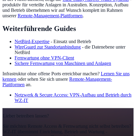
produktiv für verteilte Anlagen in Australien. Konzeption, Aufbau
und Betrieb übernehmen wir auf Wunsch komplett im Rahmen
unserer
Remote-Management-Plattformen
.
Weiterführende Guides
NetBird-Expertise
- Einsatz und Betrieb
WireGuard zur Standortanbindung
- die Datenebene unter
NetBird
Fernwartung ohne VPN-Client
Sichere Fernwartung von Maschinen und Anlagen
Infrastruktur ohne offene Ports erreichbar machen?
Lernen Sie uns
kennen
oder sehen Sie sich unsere
Remote-Management-
Plattformen
an.
Netzwerk & Secure Access: VPN-Aufbau und Betrieb durch
WZ-IT
Lieber betreiben lassen?
Sie möchten Remote Access & Fernwartung nicht selbst betreiben?
WZ-IT übernimmt Einrichtung, Betrieb und Wartung -