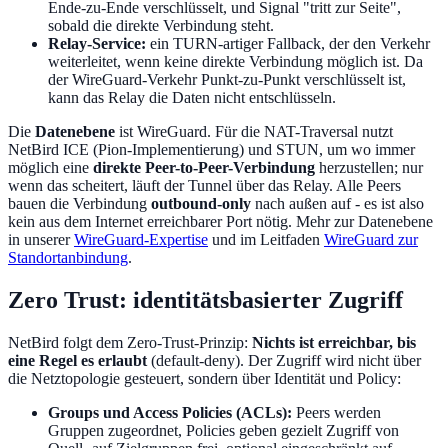
Ende-zu-Ende verschlüsselt, und Signal "tritt zur Seite",
sobald die direkte Verbindung steht.
Relay-Service:
ein TURN-artiger Fallback, der den Verkehr
weiterleitet, wenn keine direkte Verbindung möglich ist. Da
der WireGuard-Verkehr Punkt-zu-Punkt verschlüsselt ist,
kann das Relay die Daten nicht entschlüsseln.
Die
Datenebene
ist WireGuard. Für die NAT-Traversal nutzt
NetBird ICE (Pion-Implementierung) und STUN, um wo immer
möglich eine
direkte Peer-to-Peer-Verbindung
herzustellen; nur
wenn das scheitert, läuft der Tunnel über das Relay. Alle Peers
bauen die Verbindung
outbound-only
nach außen auf - es ist also
kein aus dem Internet erreichbarer Port nötig. Mehr zur Datenebene
in unserer
WireGuard-Expertise
und im Leitfaden
WireGuard zur
Standortanbindung
.
Zero Trust: identitätsbasierter Zugriff
NetBird folgt dem Zero-Trust-Prinzip:
Nichts ist erreichbar, bis
eine Regel es erlaubt
(default-deny). Der Zugriff wird nicht über
die Netztopologie gesteuert, sondern über Identität und Policy:
Groups und Access Policies (ACLs):
Peers werden
Gruppen zugeordnet, Policies geben gezielt Zugriff von