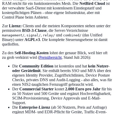
RAM reicht für ein funktionierendes Mesh. Die
NetBird Cloud
ist
der verwaltete SaaS-Dienst mit kostenlosem Einstiegstarif und
kostenpflichtigen Plänen - ohne eigene Infrastruktur, aber mit
Control Plane beim Anbieter.
Zur
Lizenz:
Clients und die meisten Komponenten stehen unter der
permissiven
BSD-3-Clause
, die Server-Verzeichnisse
,
,
und
(das Unified
management/
signal/
relay/
combined/
Binary) unter
AGPLv3
. Die komplette Steuerungsebene ist damit
quelloffen.
Zu den
Self-Hosting-Kosten
lohnt der genaue Blick, weil hier oft
zu grob verkürzt wird (
Preisübersicht
, Stand Juli 2026):
Die
Community Edition
ist kostenlos und hat
kein Nutzer-
oder Gerätelimit
. Sie enthält bereits SSO und MFA über den
eigenen Identity Provider, Zugriffsrichtlinien, Device Posture
Checks, privates DNS und Audit-Logging - also alles, was für
einen NIS2-tauglichen Fernzugriff gebraucht wird.
Der
Commercial Starter
kostet
2.000 Euro pro Jahr
für bis
zu 50 Nutzer und 500 Geräte und ergänzt Hochverfügbarkeit,
SCIM-Provisionierung, Device Approvals und E-Mail-
Support.
Die
Enterprise-Lizenz
(ab 50 Nutzern, Preis auf Anfrage)
ergänzt MDM- und EDR-Pflicht für Geräte, Traffic-Event-