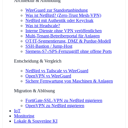
Architektur & Anbindung
WireGuard zur Standortanbindung
Was ist NetBird? (Zero-Trust Mesh-VPN)
NetBird mit Authentik oder Keycloak
Was ist Headscale?
Interne Dienste ohne VPN veröffentlichen
Multi-Tenant-Betreiberportal für Anlagen
OT/IT-Segmentierung, DMZ & Purdue-Modell
SSH-Bastion / Jump-Host
Siemens-S7-/SPS-Fernzugriff ohne offene Ports
Entscheidung & Vergleich
NetBird vs Tailscale vs WireGuard
OpenVPN vs WireGuard
Sichere Fernwartung von Maschinen & Anlagen
Migration & Ablösung
FortiGate-SSL-VPN zu NetBird migrieren
OpenVPN zu NetBird migrieren
IoT
Monitoring
Lokale & Souveräne KI