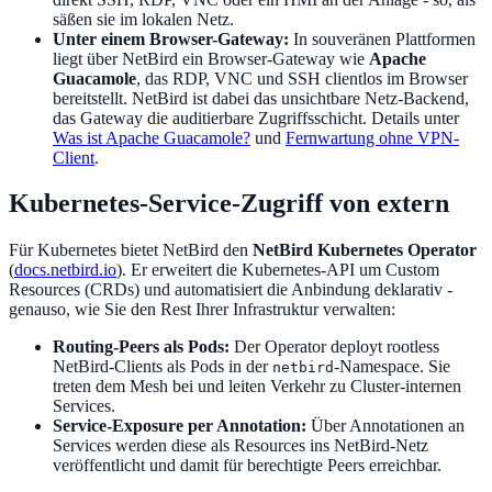
säßen sie im lokalen Netz.
Unter einem Browser-Gateway:
In souveränen Plattformen
liegt über NetBird ein Browser-Gateway wie
Apache
Guacamole
, das RDP, VNC und SSH clientlos im Browser
bereitstellt. NetBird ist dabei das unsichtbare Netz-Backend,
das Gateway die auditierbare Zugriffsschicht. Details unter
Was ist Apache Guacamole?
und
Fernwartung ohne VPN-
Client
.
Kubernetes-Service-Zugriff von extern
Für Kubernetes bietet NetBird den
NetBird Kubernetes Operator
(
docs.netbird.io
). Er erweitert die Kubernetes-API um Custom
Resources (CRDs) und automatisiert die Anbindung deklarativ -
genauso, wie Sie den Rest Ihrer Infrastruktur verwalten:
Routing-Peers als Pods:
Der Operator deployt rootless
NetBird-Clients als Pods in der
-Namespace. Sie
netbird
treten dem Mesh bei und leiten Verkehr zu Cluster-internen
Services.
Service-Exposure per Annotation:
Über Annotationen an
Services werden diese als Resources ins NetBird-Netz
veröffentlicht und damit für berechtigte Peers erreichbar.