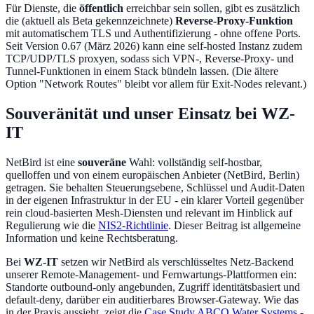
Für Dienste, die
öffentlich
erreichbar sein sollen, gibt es zusätzlich
die (aktuell als Beta gekennzeichnete)
Reverse-Proxy-Funktion
mit automatischem TLS und Authentifizierung - ohne offene Ports.
Seit Version 0.67 (März 2026) kann eine self-hosted Instanz zudem
TCP/UDP/TLS proxyen, sodass sich VPN-, Reverse-Proxy- und
Tunnel-Funktionen in einem Stack bündeln lassen. (Die ältere
Option "Network Routes" bleibt vor allem für Exit-Nodes relevant.)
Souveränität und unser Einsatz bei WZ-
IT
NetBird ist eine
souveräne
Wahl: vollständig self-hostbar,
quelloffen und von einem europäischen Anbieter (NetBird, Berlin)
getragen. Sie behalten Steuerungsebene, Schlüssel und Audit-Daten
in der eigenen Infrastruktur in der EU - ein klarer Vorteil gegenüber
rein cloud-basierten Mesh-Diensten und relevant im Hinblick auf
Regulierung wie die
NIS2-Richtlinie
. Dieser Beitrag ist allgemeine
Information und keine Rechtsberatung.
Bei
WZ-IT
setzen wir NetBird als verschlüsseltes Netz-Backend
unserer Remote-Management- und Fernwartungs-Plattformen ein:
Standorte outbound-only angebunden, Zugriff identitätsbasiert und
default-deny, darüber ein auditierbares Browser-Gateway. Wie das
in der Praxis aussieht, zeigt die
Case Study ABCO Water Systems
-