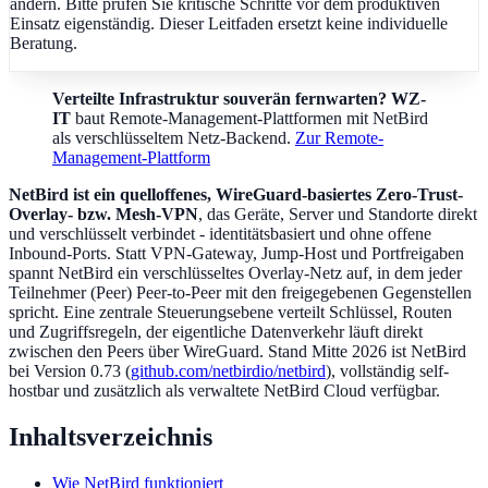
ändern. Bitte prüfen Sie kritische Schritte vor dem produktiven
Einsatz eigenständig. Dieser Leitfaden ersetzt keine individuelle
Beratung.
Verteilte Infrastruktur souverän fernwarten?
WZ-
IT
baut Remote-Management-Plattformen mit NetBird
als verschlüsseltem Netz-Backend.
Zur Remote-
Management-Plattform
NetBird ist ein quelloffenes, WireGuard-basiertes Zero-Trust-
Overlay- bzw. Mesh-VPN
, das Geräte, Server und Standorte direkt
und verschlüsselt verbindet - identitätsbasiert und ohne offene
Inbound-Ports. Statt VPN-Gateway, Jump-Host und Portfreigaben
spannt NetBird ein verschlüsseltes Overlay-Netz auf, in dem jeder
Teilnehmer (Peer) Peer-to-Peer mit den freigegebenen Gegenstellen
spricht. Eine zentrale Steuerungsebene verteilt Schlüssel, Routen
und Zugriffsregeln, der eigentliche Datenverkehr läuft direkt
zwischen den Peers über WireGuard. Stand Mitte 2026 ist NetBird
bei Version 0.73 (
github.com/netbirdio/netbird
), vollständig self-
hostbar und zusätzlich als verwaltete NetBird Cloud verfügbar.
Inhaltsverzeichnis
Wie NetBird funktioniert