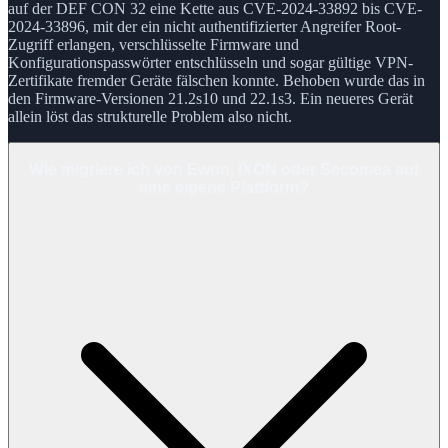
auf der DEF CON 32 eine Kette aus CVE-2024-33892 bis CVE-
2024-33896, mit der ein nicht authentifizierter Angreifer Root-
Zugriff erlangen, verschlüsselte Firmware und
Konfigurationspasswörter entschlüsseln und sogar gültige VPN-
Zertifikate fremder Geräte fälschen konnte. Behoben wurde das in
den Firmware-Versionen 21.2s10 und 22.1s3. Ein neueres Gerät
allein löst das strukturelle Problem also nicht.
Wie migriere ich von Ewon, IXON oder Secomea auf
eine eigene Plattform?