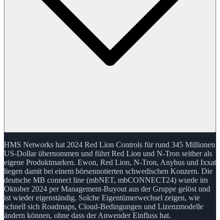
HMS Networks hat 2024 Red Lion Controls für rund 345 Millionen
US-Dollar übernommen und führt Red Lion und N-Tron seither als
eigene Produktmarken. Ewon, Red Lion, N-Tron, Anybus und Ixxat
liegen damit bei einem börsennotierten schwedischen Konzern. Die
deutsche MB connect line (mbNET, mbCONNECT24) wurde im
Oktober 2024 per Management-Buyout aus der Gruppe gelöst und
ist wieder eigenständig. Solche Eigentümerwechsel zeigen, wie
schnell sich Roadmaps, Cloud-Bedingungen und Lizenzmodelle
ändern können, ohne dass der Anwender Einfluss hat.