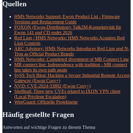
Quellen
HMS Networks Support: Ewon Product List - Firmware
Versions and Replacement Guide
FOXON (Ewon-Distribution): Talk2M-Konnektivität für
Ewon 141 und CD endet 2026
Red Lion / HMS Networks: HMS Networks Acquires Red
Lion Controls
ARC Advisory: HMS Networks Introduces Red Lion und N-
Tron as Official Product Brands
HMS Networks: Completed divestment of MB Connect Line
MB connect line: Independence with tradition - MB connect
line takes its own path again
SySS Tech Blog: Hacking a Secure Industrial Remote Access
Gateway (Ewon Cosy+)
NVD: CVE-2024-33892 (Ewon Cosy+)
Shelltrail: Three new CVEs related to IXON VPN client
(Local Privilege Escalation)
WireGuard: Offizielle Projektseite
Häufig gestellte Fragen
Antworten auf wichtige Fragen zu diesem Thema