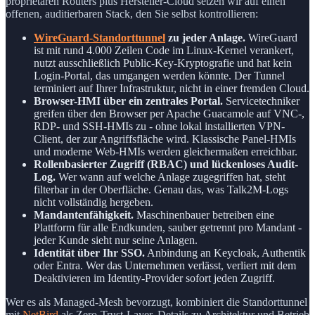
proprietären Routers plus Hersteller-Cloud setzen wir auf einen
offenen, auditierbaren Stack, den Sie selbst kontrollieren:
WireGuard-Standorttunnel
zu jeder Anlage.
WireGuard
ist mit rund 4.000 Zeilen Code im Linux-Kernel verankert,
nutzt ausschließlich Public-Key-Kryptografie und hat kein
Login-Portal, das umgangen werden könnte. Der Tunnel
terminiert auf Ihrer Infrastruktur, nicht in einer fremden Cloud.
Browser-HMI über ein zentrales Portal.
Servicetechniker
greifen über den Browser per Apache Guacamole auf VNC-,
RDP- und SSH-HMIs zu - ohne lokal installierten VPN-
Client, der zur Angriffsfläche wird. Klassische Panel-HMIs
und moderne Web-HMIs werden gleichermaßen erreichbar.
Rollenbasierter Zugriff (RBAC) und lückenloses Audit-
Log.
Wer wann auf welche Anlage zugegriffen hat, steht
filterbar in der Oberfläche. Genau das, was Talk2M-Logs
nicht vollständig hergeben.
Mandantenfähigkeit.
Maschinenbauer betreiben eine
Plattform für alle Endkunden, sauber getrennt pro Mandant -
jeder Kunde sieht nur seine Anlagen.
Identität über Ihr SSO.
Anbindung an Keycloak, Authentik
oder Entra. Wer das Unternehmen verlässt, verliert mit dem
Deaktivieren im Identity-Provider sofort jeden Zugriff.
Wer es als Managed-Mesh bevorzugt, kombiniert die Standorttunnel
mit
NetBird
als Zero-Trust-Layer. Details zu Architektur und Betrieb