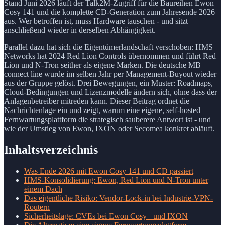
Stand Juni 2026 läuft der Talk2M-Zugriff für die Baureihen Ewon
Cosy 141 und die komplette CD-Generation zum Jahresende 2026
aus. Wer betroffen ist, muss Hardware tauschen - und sitzt
anschließend wieder in derselben Abhängigkeit.
Parallel dazu hat sich die Eigentümerlandschaft verschoben: HMS
Networks hat 2024 Red Lion Controls übernommen und führt Red
Lion und N-Tron seither als eigene Marken. Die deutsche MB
connect line wurde im selben Jahr per Management-Buyout wieder
aus der Gruppe gelöst. Drei Bewegungen, ein Muster: Roadmaps,
Cloud-Bedingungen und Lizenzmodelle ändern sich, ohne dass der
Anlagenbetreiber mitreden kann. Dieser Beitrag ordnet die
Nachrichtenlage ein und zeigt, warum eine eigene, self-hosted
Fernwartungsplattform die strategisch sauberere Antwort ist - und
wie der Umstieg von Ewon, IXON oder Secomea konkret abläuft.
Inhaltsverzeichnis
Was Ende 2026 mit Ewon Cosy 141 und CD passiert
HMS-Konsolidierung: Ewon, Red Lion und N-Tron unter
einem Dach
Das eigentliche Risiko: Vendor-Lock-in bei Industrie-VPN-
Routern
Sicherheitslage: CVEs bei Ewon Cosy+ und IXON