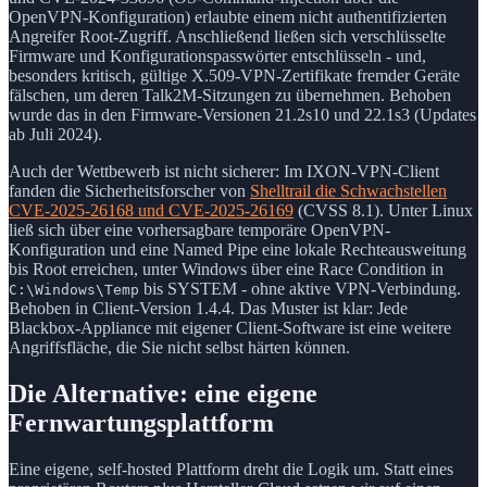
OpenVPN-Konfiguration) erlaubte einem nicht authentifizierten
Angreifer Root-Zugriff. Anschließend ließen sich verschlüsselte
Firmware und Konfigurationspasswörter entschlüsseln - und,
besonders kritisch, gültige X.509-VPN-Zertifikate fremder Geräte
fälschen, um deren Talk2M-Sitzungen zu übernehmen. Behoben
wurde das in den Firmware-Versionen 21.2s10 und 22.1s3 (Updates
ab Juli 2024).
Auch der Wettbewerb ist nicht sicherer: Im IXON-VPN-Client
fanden die Sicherheitsforscher von
Shelltrail die Schwachstellen
CVE-2025-26168 und CVE-2025-26169
(CVSS 8.1). Unter Linux
ließ sich über eine vorhersagbare temporäre OpenVPN-
Konfiguration und eine Named Pipe eine lokale Rechteausweitung
bis Root erreichen, unter Windows über eine Race Condition in
bis SYSTEM - ohne aktive VPN-Verbindung.
C:\Windows\Temp
Behoben in Client-Version 1.4.4. Das Muster ist klar: Jede
Blackbox-Appliance mit eigener Client-Software ist eine weitere
Angriffsfläche, die Sie nicht selbst härten können.
Die Alternative: eine eigene
Fernwartungsplattform
Eine eigene, self-hosted Plattform dreht die Logik um. Statt eines