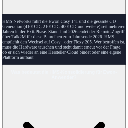
HMS Networks führt die Ewon Cosy 141 und die gesamte CD-
Generation (4101CD, 2101CD, 4001CD und weitere) seit mehreren
Jahren in der Exit-Phase. Stand Juni 2026 endet der Remote-Zugriff
über Talk2M für diese Baureihen zum Jahresende 2026. HMS
empfiehlt den Wechsel auf Cosy+ oder Flexy 205. Wer betroffen ist,
muss die Hardware tauschen und steht damit erneut vor der Frage,
ob er sich wieder an eine Hersteller-Cloud bindet oder eine eigene
Plattform aufbaut.
Was bedeutet die HMS-Konsolidierung für Ewon-
Anwender?