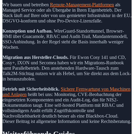
Wir bauen und betreiben
Remote-Management-Plattformen
als
Managed Service oder als Übergabe in Ihren Eigenbetrieb. Der
Stack läuft auf Ihrer oder von uns gemieteter Infrastruktur in der EU,
DSGVO-konform und ohne Pro-Device-Lizenzfalle.
Konzeption und Aufbau.
WireGuard-Standorttunnel, Browser-
HMI über Guacamole, RBAC und Audit-Trail, Mandantenmodell,
SSO-Anbindung. In der Regel steht die Basis innerhalb weniger
Wochen.
Migration aus Hersteller-Clouds.
Für Ewon Cosy 141 und CD,
Cosy+, IXON und Secomea haben wir ein Migrations-Runbook
samt Parallelbetrieb. Den anstehenden Hardware-Tausch zum
Talk2M-Stichtag nutzen wir als Hebel, um Sie direkt aus dem Lock-
in herauszuholen.
Betrieb mit Sicherheitsblick.
Sichere Fernwartung von Maschinen
und Anlagen
heißt bei uns: Monitoring, CVE-Beobachtung der
eingesetzten Komponenten und ein Audit-Log, das für NIS2-
Dokumentation taugt. Eine self-hosted Plattform mit RBAC und
vollständigem Audit erfüllt Zugriffskontrolle und
Nachvollziehbarkeit deutlich besser als eine Blackbox-Cloud.
Dieser Beitrag ist allgemeine Information und keine Rechtsberatung.