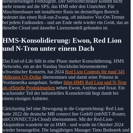
herstellerseitigen Fernzugriff. Der Servicetechniker kommt nicht
mehr remote auf die SPS, das HMI oder den Umrichter. Für
Maschinenbauer mit installierter Basis im dreistelligen Bereich
bedeutet das einen Roll-out-Zwang, oft inklusive Vor-Ort-Termin
bei jedem Endkunden - und am Ende steht wieder ein Gerät, das an
dieselbe Cloud und dasselbe Lizenzmodell gebunden ist.
HMS-Konsolidierung: Ewon, Red Lion
und N-Tron unter einem Dach
Das End-of-Life fällt in eine Phase starker Konsolidierung. HMS
Networks, ein an der Nasdaq Stockholm börsennotierter
schwedischer Konzern, hat 2024
Red Lion Controls für rund 345
Millionen US-Dollar
übernommen und damit seine Präsenz in
Nordamerika ausgebaut. Seither
führt HMS Red Lion und N-Tron
als offizielle Produktmarken
neben Ewon, Anybus und Ixxat. Ein
wachsender Teil der industriellen Konnektivität liegt damit bei
einem einzigen Anbieter.
Gleichzeitig lief eine Bewegung in die Gegenrichtung: Red Lion
hatte 2022 die deutsche MB connect line GmbH (mbNET-Router,
mbCONNECT24-Cloud) übernommen. Mit der Red-Lion-
Akquisition wanderte sie zu HMS - und wurde im Oktober 2024
wieder herausgelöst. Die langjährigen Manager Timo Bednarek und