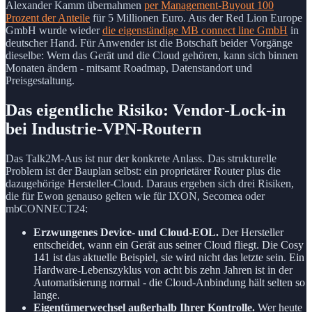
Alexander Kamm übernahmen
per Management-Buyout 100
Prozent der Anteile
für 5 Millionen Euro. Aus der Red Lion Europe
GmbH wurde wieder
die eigenständige MB connect line GmbH
in
deutscher Hand. Für Anwender ist die Botschaft beider Vorgänge
dieselbe: Wem das Gerät und die Cloud gehören, kann sich binnen
Monaten ändern - mitsamt Roadmap, Datenstandort und
Preisgestaltung.
Das eigentliche Risiko: Vendor-Lock-in
bei Industrie-VPN-Routern
Das Talk2M-Aus ist nur der konkrete Anlass. Das strukturelle
Problem ist der Bauplan selbst: ein proprietärer Router plus die
dazugehörige Hersteller-Cloud. Daraus ergeben sich drei Risiken,
die für Ewon genauso gelten wie für IXON, Secomea oder
mbCONNECT24:
Erzwungenes Device- und Cloud-EOL.
Der Hersteller
entscheidet, wann ein Gerät aus seiner Cloud fliegt. Die Cosy
141 ist das aktuelle Beispiel, sie wird nicht das letzte sein. Ein
Hardware-Lebenszyklus von acht bis zehn Jahren ist in der
Automatisierung normal - die Cloud-Anbindung hält selten so
lange.
Eigentümerwechsel außerhalb Ihrer Kontrolle.
Wer heute