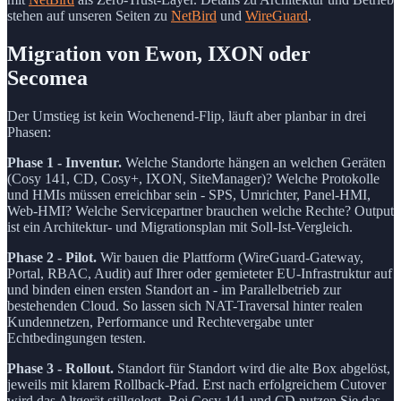
stehen auf unseren Seiten zu
NetBird
und
WireGuard
.
Migration von Ewon, IXON oder
Secomea
Der Umstieg ist kein Wochenend-Flip, läuft aber planbar in drei
Phasen:
Phase 1 - Inventur.
Welche Standorte hängen an welchen Geräten
(Cosy 141, CD, Cosy+, IXON, SiteManager)? Welche Protokolle
und HMIs müssen erreichbar sein - SPS, Umrichter, Panel-HMI,
Web-HMI? Welche Servicepartner brauchen welche Rechte? Output
ist ein Architektur- und Migrationsplan mit Soll-Ist-Vergleich.
Phase 2 - Pilot.
Wir bauen die Plattform (WireGuard-Gateway,
Portal, RBAC, Audit) auf Ihrer oder gemieteter EU-Infrastruktur auf
und binden einen ersten Standort an - im Parallelbetrieb zur
bestehenden Cloud. So lassen sich NAT-Traversal hinter realen
Kundennetzen, Performance und Rechtevergabe unter
Echtbedingungen testen.
Phase 3 - Rollout.
Standort für Standort wird die alte Box abgelöst,
jeweils mit klarem Rollback-Pfad. Erst nach erfolgreichem Cutover
wird das Altgerät stillgelegt. Bei Cosy 141 und CD nutzen Sie das