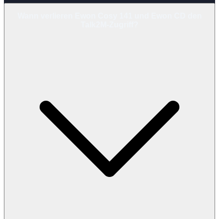
Wann verlieren Ewon Cosy 141 und Ewon CD den
Talk2M-Zugriff?