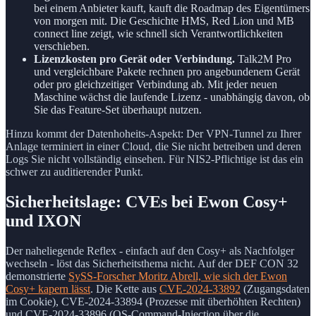
bei einem Anbieter kauft, kauft die Roadmap des Eigentümers
von morgen mit. Die Geschichte HMS, Red Lion und MB
connect line zeigt, wie schnell sich Verantwortlichkeiten
verschieben.
Lizenzkosten pro Gerät oder Verbindung.
Talk2M Pro
und vergleichbare Pakete rechnen pro angebundenem Gerät
oder pro gleichzeitiger Verbindung ab. Mit jeder neuen
Maschine wächst die laufende Lizenz - unabhängig davon, ob
Sie das Feature-Set überhaupt nutzen.
Hinzu kommt der Datenhoheits-Aspekt: Der VPN-Tunnel zu Ihrer
Anlage terminiert in einer Cloud, die Sie nicht betreiben und deren
Logs Sie nicht vollständig einsehen. Für NIS2-Pflichtige ist das ein
schwer zu auditierender Punkt.
Sicherheitslage: CVEs bei Ewon Cosy+
und IXON
Der naheliegende Reflex - einfach auf den Cosy+ als Nachfolger
wechseln - löst das Sicherheitsthema nicht. Auf der DEF CON 32
demonstrierte
SySS-Forscher Moritz Abrell, wie sich der Ewon
Cosy+ kapern lässt
. Die Kette aus
CVE-2024-33892
(Zugangsdaten
im Cookie), CVE-2024-33894 (Prozesse mit überhöhten Rechten)
und CVE-2024-33896 (OS-Command-Injection über die