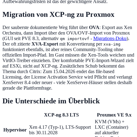
Aufbewahrungsfristen ist das der gewichtigere Ansatz.
Migration von XCP-ng zu Proxmox
Der sauberste dokumentierte Weg führt über
OVA
: Export aus Xen
Orchestra, dann Import über den OVA/OVF-Import von Proxmox
(GUI seit PVE 8.3, alternativ
-
Migrations-Doku
).
qm importovf
Der oft zitierte
XVA-Export
mit Konvertierung per
xva-img
funktioniert ebenfalls, ist aber reines Community-Tooling ohne
offiziellen Import-Pfad. Im Gast müssen die Xen-Tools weichen und
VirtIO-Treiber einziehen. Der komfortable PVE-Import-Wizard zielt
auf ESXi, nicht auf XCP-ng. Zusätzlichen Schub bekommt das
Thema durch Citrix: Zum 15.04.2026 endet das file-based
Licensing, der License Activation Service wird Pflicht und verlangt
XenServer 8.4 oder neuer - viele XenServer-Häuser stellen deshalb
gerade die Plattformfrage.
Die Unterschiede im Überblick
XCP-ng 8.3 LTS
Proxmox VE 9.x
KVM (VMs) +
Xen 4.17 (Typ-1), LTS-Support
LXC (Container)
Hypervisor
bis 30.11.2028
auf aktueller