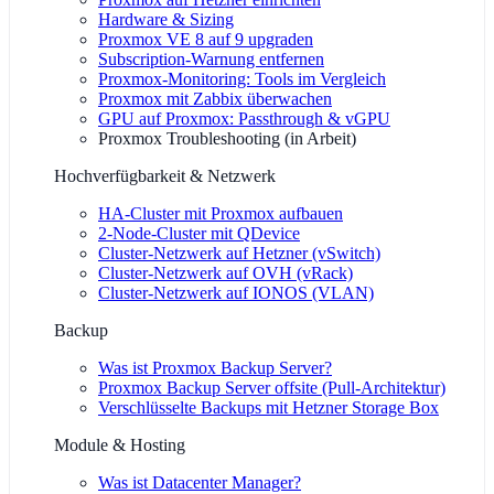
Hardware & Sizing
Proxmox VE 8 auf 9 upgraden
Subscription-Warnung entfernen
Proxmox-Monitoring: Tools im Vergleich
Proxmox mit Zabbix überwachen
GPU auf Proxmox: Passthrough & vGPU
Proxmox Troubleshooting
(
in Arbeit
)
Hochverfügbarkeit & Netzwerk
HA-Cluster mit Proxmox aufbauen
2-Node-Cluster mit QDevice
Cluster-Netzwerk auf Hetzner (vSwitch)
Cluster-Netzwerk auf OVH (vRack)
Cluster-Netzwerk auf IONOS (VLAN)
Backup
Was ist Proxmox Backup Server?
Proxmox Backup Server offsite (Pull-Architektur)
Verschlüsselte Backups mit Hetzner Storage Box
Module & Hosting
Was ist Datacenter Manager?