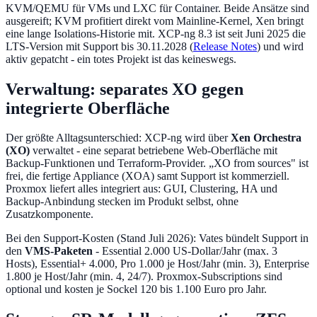
KVM/QEMU für VMs und LXC für Container. Beide Ansätze sind
ausgereift; KVM profitiert direkt vom Mainline-Kernel, Xen bringt
eine lange Isolations-Historie mit. XCP-ng 8.3 ist seit Juni 2025 die
LTS-Version mit Support bis 30.11.2028 (
Release Notes
) und wird
aktiv gepatcht - ein totes Projekt ist das keineswegs.
Verwaltung: separates XO gegen
integrierte Oberfläche
Der größte Alltagsunterschied: XCP-ng wird über
Xen Orchestra
(XO)
verwaltet - eine separat betriebene Web-Oberfläche mit
Backup-Funktionen und Terraform-Provider. „XO from sources" ist
frei, die fertige Appliance (XOA) samt Support ist kommerziell.
Proxmox liefert alles integriert aus: GUI, Clustering, HA und
Backup-Anbindung stecken im Produkt selbst, ohne
Zusatzkomponente.
Bei den Support-Kosten (Stand Juli 2026): Vates bündelt Support in
den
VMS-Paketen
- Essential 2.000 US-Dollar/Jahr (max. 3
Hosts), Essential+ 4.000, Pro 1.000 je Host/Jahr (min. 3), Enterprise
1.800 je Host/Jahr (min. 4, 24/7). Proxmox-Subscriptions sind
optional und kosten je Sockel 120 bis 1.100 Euro pro Jahr.