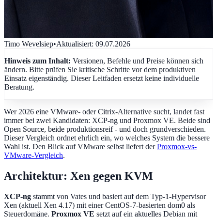
Timo Wevelsiep
•
Aktualisiert
:
09.07.2026
Hinweis zum Inhalt:
Versionen, Befehle und Preise können sich
ändern. Bitte prüfen Sie kritische Schritte vor dem produktiven
Einsatz eigenständig. Dieser Leitfaden ersetzt keine individuelle
Beratung.
Wer 2026 eine VMware- oder Citrix-Alternative sucht, landet fast
immer bei zwei Kandidaten: XCP-ng und Proxmox VE. Beide sind
Open Source, beide produktionsreif - und doch grundverschieden.
Dieser Vergleich ordnet ehrlich ein, wo welches System die bessere
Wahl ist. Den Blick auf VMware selbst liefert der
Proxmox-vs-
VMware-Vergleich
.
Architektur: Xen gegen KVM
XCP-ng
stammt von Vates und basiert auf dem Typ-1-Hypervisor
Xen (aktuell Xen 4.17) mit einer CentOS-7-basierten dom0 als
Steuerdomäne.
Proxmox VE
setzt auf ein aktuelles Debian mit