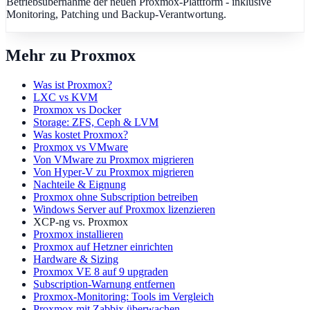
Betriebsübernahme der neuen Proxmox-Plattform - inklusive
Monitoring, Patching und Backup-Verantwortung.
Mehr zu Proxmox
Was ist Proxmox?
LXC vs KVM
Proxmox vs Docker
Storage: ZFS, Ceph & LVM
Was kostet Proxmox?
Proxmox vs VMware
Von VMware zu Proxmox migrieren
Von Hyper-V zu Proxmox migrieren
Nachteile & Eignung
Proxmox ohne Subscription betreiben
Windows Server auf Proxmox lizenzieren
XCP-ng vs. Proxmox
Proxmox installieren
Proxmox auf Hetzner einrichten
Hardware & Sizing
Proxmox VE 8 auf 9 upgraden
Subscription-Warnung entfernen
Proxmox-Monitoring: Tools im Vergleich
Proxmox mit Zabbix überwachen