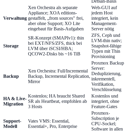
Debian-Basis
Xen Orchestra als separate
Web-GUI auf
Appliance; XOA editions-
jedem Host
Verwaltung
gestaffelt, „from sources" frei,
integriert, kein
aber ohne Support; XO Lite
Management-
eingebaut für Basis-Aufgaben
Server nötig
ZFS, Ceph und
SR-Konzept (SMAPIv1): thin
LVM-thin nativ;
bei EXT/NFS/ZFS, thick bei
Storage
Snapshot-fähige
LVM über iSCSI/HBA;
Typen mit Thin
QCOW2-Disks bis ~16 TiB
Provisioning
Proxmox Backup
Server:
Xen Orchestra: Full/Incremental
Deduplizierung,
Backup
Backup, Incremental Replication,
inkrementell,
Mirror
Verifikation,
Verschlüsselung
Kostenlos; HA braucht Shared
Kostenlos und
HA & Live-
SR als Heartbeat, empfohlen ab
integriert, ohne
Migration
3 Hosts
Feature-Gates
Proxmox-
Subscription je
Support-
Vates VMS: Essential,
CPU-Sockel;
Modell
Essential+, Pro, Enterprise
Software in allen