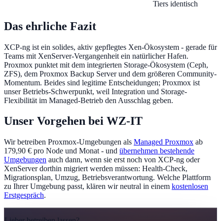
Tiers identisch
Das ehrliche Fazit
XCP-ng ist ein solides, aktiv gepflegtes Xen-Ökosystem - gerade für
Teams mit XenServer-Vergangenheit ein natürlicher Hafen.
Proxmox punktet mit dem integrierten Storage-Ökosystem (Ceph,
ZFS), dem Proxmox Backup Server und dem größeren Community-
Momentum. Beides sind legitime Entscheidungen; Proxmox ist
unser Betriebs-Schwerpunkt, weil Integration und Storage-
Flexibilität im Managed-Betrieb den Ausschlag geben.
Unser Vorgehen bei WZ-IT
Wir betreiben Proxmox-Umgebungen als
Managed Proxmox
ab
179,90 € pro Node und Monat - und
übernehmen bestehende
Umgebungen
auch dann, wenn sie erst noch von XCP-ng oder
XenServer dorthin migriert werden müssen: Health-Check,
Migrationsplan, Umzug, Betriebsverantwortung. Welche Plattform
zu Ihrer Umgebung passt, klären wir neutral in einem
kostenlosen
Erstgespräch
.
Lieber betreiben lassen?