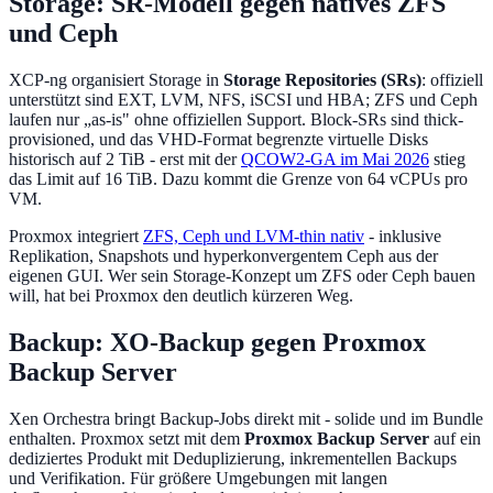
Storage: SR-Modell gegen natives ZFS
und Ceph
XCP-ng organisiert Storage in
Storage Repositories (SRs)
: offiziell
unterstützt sind EXT, LVM, NFS, iSCSI und HBA; ZFS und Ceph
laufen nur „as-is" ohne offiziellen Support. Block-SRs sind thick-
provisioned, und das VHD-Format begrenzte virtuelle Disks
historisch auf 2 TiB - erst mit der
QCOW2-GA im Mai 2026
stieg
das Limit auf 16 TiB. Dazu kommt die Grenze von 64 vCPUs pro
VM.
Proxmox integriert
ZFS, Ceph und LVM-thin nativ
- inklusive
Replikation, Snapshots und hyperkonvergentem Ceph aus der
eigenen GUI. Wer sein Storage-Konzept um ZFS oder Ceph bauen
will, hat bei Proxmox den deutlich kürzeren Weg.
Backup: XO-Backup gegen Proxmox
Backup Server
Xen Orchestra bringt Backup-Jobs direkt mit - solide und im Bundle
enthalten. Proxmox setzt mit dem
Proxmox Backup Server
auf ein
dediziertes Produkt mit Deduplizierung, inkrementellen Backups
und Verifikation. Für größere Umgebungen mit langen