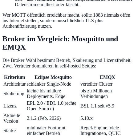
Datenströme mitliest oder fälscht.
Wer MQTT öffentlich erreichbar macht, sollte 1883 niemals offen
ins Internet stellen, sondern ausschließlich TLS plus
Authentifizierung nutzen.
Broker im Vergleich: Mosquitto und
EMQX
Die Broker-Wahl bestimmt Betrieb, Skalierung und Lizenzfreiheit.
Zwei Vertreter dominieren in self-hosted Setups:
Kriterium
Eclipse Mosquitto
EMQX
Architektur
schlanker Single-Node
verteilter Cluster
kleine bis mittlere
bis zu Millionen
Skalierung
Deployments, Edge
Verbindungen
EPL 2.0 / EDL 1.0 (echte
Lizenz
BSL 1.1 seit v5.9
Open Source)
Aktuelle
2.1.2 (Feb. 2026)
5.10.x
Version
minimaler Footprint,
Regel-Engine, viele
Stärke
einfacher Betrieb
Integrationen, QUIC