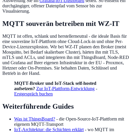
Auswertung Sie im
Grafana-IoT-Dashboard
sehen. So entsteht ein
durchgängiger, offener Datenpfad vom Sensor bis zur
Visualisierung.
MQTT souverän betreiben mit WZ-IT
MQTT ist offen, schlank und herstellerneutral - die ideale Basis für
eine souveräne IoT-Plattform ohne Cloud-Lock-in und ohne Per-
Device-Lizenzexplosion. Wir bei WZ-IT planen den Broker (meist
Mosquitto, bei Bedarf skalierbare Cluster), härten ihn mit TLS,
mTLS und ACLs, und integrieren ihn mit ThingsBoard, Node-RED
und Grafana auf Ihrer eigenen Infrastruktur in der EU - Proxmox,
Hetzner oder On-Premises. Sie behalten Daten, Schlüssel und
Betrieb in der Hand.
MQTT-Broker und IoT-Stack self-hosted
aufsetzen?
Zur IoT-Plattform-Entwicklung
-
Erstgespräch buchen
Weiterführende Guides
Was ist ThingsBoard?
- die Open-Source-IoT-Plattform mit
eigenem MQTT-Transport
IoT-Architektur: die Schichten erklärt
- wo MQTT im