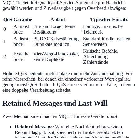
MQTT bietet drei Quality-of-Service-Stufen, die pro Nachricht
gewählt werden und Zuverlässigkeit gegen Overhead abwägen:
QoS
Garantie
Ablauf
Typischer Einsatz
At most
Fire-and-forget, keine
Häufige, unkritische
0
once
Bestätigung
Telemetrie
At least
PUBACK-Bestätigung,
Standard für die meisten
1
once
Duplikate möglich
Sensordaten
Kritische Befehle,
Exactly
Vier-Wege-Handshake,
2
Abrechnung,
once
keine Duplikate
Zählerstände
Höhere QoS bedeutet mehr Pakete und mehr Zustandshaltung. Für
reine Messreihen, bei denen ein einzelner verlorener Wert egal ist,
genügt meist QoS 0 oder 1. QoS 2 reserviert man für Fälle, in denen
eine doppelte Verarbeitung schadet.
Retained Messages und Last Will
Zwei Mechanismen machen MQTT für reale Geräte robust:
Retained Message:
Wird eine Nachricht mit gesetztem
Retain-Flag publisht, speichert der Broker sie als letzten
bekannten Wert des Topics. Jeder neue Abonnent erhält sie