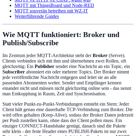
MQTT mit ThingsBoard und Node-RED
MQTT souverän betreiben mit WZ-IT
Weiterführende Guides
Wie MQTT funktioniert: Broker und
Publish/Subscribe
Im Zentrum jeder MQTT-Architektur steht der
Broker
(Server).
Clients verbinden sich mit ihm und übernehmen zwei Rollen, oft
gleichzeitig: Ein
Publisher
sendet eine Nachricht an ein Topic, ein
Subscriber
abonniert ein oder mehrere Topics. Der Broker nimmt
jede veröffentlichte Nachricht entgegen und leitet sie an alle
passenden Abonnenten weiter. Sender und Empfänger kennen
einander nicht und müssen nicht gleichzeitig online sein - das nennt
man Entkopplung in Raum, Zeit und Synchronisation.
Statt vieler Punkt-zu-Punkt-Verbindungen entsteht ein Stern: Jeder
Client hält genau eine dauerhafte TCP-Verbindung zum Broker. Die
wird offen gehalten (Keep-Alive), sodass der Broker Daten jederzeit
per Push zustellen kann, ohne dass der Client pollen muss. Ein
einziger CONNECT-Handshake genügt, danach sind die Pakete
sehr klein - der feste Header eines PUBLISH-Pakets ist nur zwei