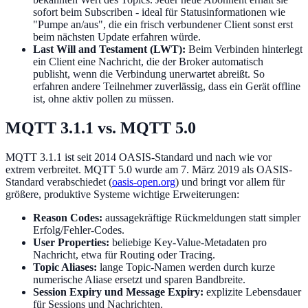
sofort beim Subscriben - ideal für Statusinformationen wie
"Pumpe an/aus", die ein frisch verbundener Client sonst erst
beim nächsten Update erfahren würde.
Last Will and Testament (LWT):
Beim Verbinden hinterlegt
ein Client eine Nachricht, die der Broker automatisch
publisht, wenn die Verbindung unerwartet abreißt. So
erfahren andere Teilnehmer zuverlässig, dass ein Gerät offline
ist, ohne aktiv pollen zu müssen.
MQTT 3.1.1 vs. MQTT 5.0
MQTT 3.1.1 ist seit 2014 OASIS-Standard und nach wie vor
extrem verbreitet. MQTT 5.0 wurde am 7. März 2019 als OASIS-
Standard verabschiedet (
oasis-open.org
) und bringt vor allem für
größere, produktive Systeme wichtige Erweiterungen:
Reason Codes:
aussagekräftige Rückmeldungen statt simpler
Erfolg/Fehler-Codes.
User Properties:
beliebige Key-Value-Metadaten pro
Nachricht, etwa für Routing oder Tracing.
Topic Aliases:
lange Topic-Namen werden durch kurze
numerische Aliase ersetzt und sparen Bandbreite.
Session Expiry und Message Expiry:
explizite Lebensdauer
für Sessions und Nachrichten.