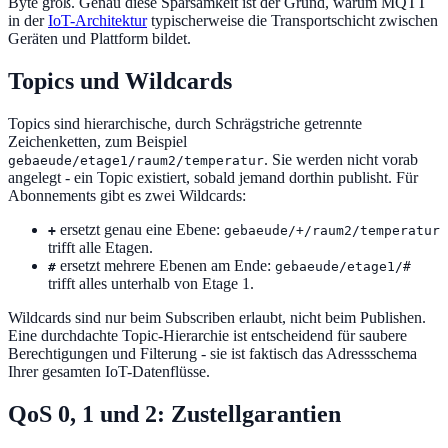
Byte groß. Genau diese Sparsamkeit ist der Grund, warum MQTT
in der
IoT-Architektur
typischerweise die Transportschicht zwischen
Geräten und Plattform bildet.
Topics und Wildcards
Topics sind hierarchische, durch Schrägstriche getrennte
Zeichenketten, zum Beispiel
. Sie werden nicht vorab
gebaeude/etage1/raum2/temperatur
angelegt - ein Topic existiert, sobald jemand dorthin publisht. Für
Abonnements gibt es zwei Wildcards:
ersetzt genau eine Ebene:
+
gebaeude/+/raum2/temperatur
trifft alle Etagen.
ersetzt mehrere Ebenen am Ende:
#
gebaeude/etage1/#
trifft alles unterhalb von Etage 1.
Wildcards sind nur beim Subscriben erlaubt, nicht beim Publishen.
Eine durchdachte Topic-Hierarchie ist entscheidend für saubere
Berechtigungen und Filterung - sie ist faktisch das Adressschema
Ihrer gesamten IoT-Datenflüsse.
QoS 0, 1 und 2: Zustellgarantien