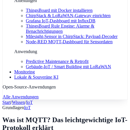
Anleitungen
ThingsBoard mit Docker installieren
ChirpStack & LoRaWAN-Gateway einrichten
Grafana IoT-Dashboard mit InfluxDB
ThingsBoard Rule Engine: Alarme &
Benachrichtigungen
Milesight-Sensor in ChirpStack: Payload-Decoder
Node-RED MQTT-Dashboard für Sensordaten
Anwendung
Predictive Maintenance & Retrofit
Gebäude-IoT / Smart Building mit LoRaWAN
Monitoring
Lokale & Souveräne KI
Open-Source-Anwendungen
Alle Anwendungen
Start
/
Wissen
/
IoT
Grundlagen
IoT
Was ist MQTT? Das leichtgewichtige IoT-
Protokoll erklärt