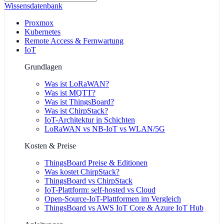
Wissensdatenbank
Proxmox
Kubernetes
Remote Access & Fernwartung
IoT
Grundlagen
Was ist LoRaWAN?
Was ist MQTT?
Was ist ThingsBoard?
Was ist ChirpStack?
IoT-Architektur in Schichten
LoRaWAN vs NB-IoT vs WLAN/5G
Kosten & Preise
ThingsBoard Preise & Editionen
Was kostet ChirpStack?
ThingsBoard vs ChirpStack
IoT-Plattform: self-hosted vs Cloud
Open-Source-IoT-Plattformen im Vergleich
ThingsBoard vs AWS IoT Core & Azure IoT Hub