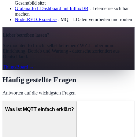
Gesamtbild sitzt
Grafana-IoT-Dashboard mit InfluxDB
- Telemetrie sichtbar
machen
Node-RED-Expertise
- MQTT-Daten verarbeiten und routen
Lieber betreiben lassen?
Sie möchten IoT nicht selbst betreiben? WZ-IT übernimmt
Einrichtung, Betrieb und Wartung - datenschutzorientiert aus
Deutschland.
ThingsBoard
→
Häufig gestellte Fragen
Antworten auf die wichtigsten Fragen
Was ist MQTT einfach erklärt?