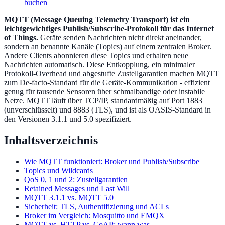
buchen
MQTT (Message Queuing Telemetry Transport) ist ein
leichtgewichtiges Publish/Subscribe-Protokoll für das Internet
of Things.
Geräte senden Nachrichten nicht direkt aneinander,
sondern an benannte Kanäle (Topics) auf einem zentralen Broker.
Andere Clients abonnieren diese Topics und erhalten neue
Nachrichten automatisch. Diese Entkopplung, ein minimaler
Protokoll-Overhead und abgestufte Zustellgarantien machen MQTT
zum De-facto-Standard für die Geräte-Kommunikation - effizient
genug für tausende Sensoren über schmalbandige oder instabile
Netze. MQTT läuft über TCP/IP, standardmäßig auf Port 1883
(unverschlüsselt) und 8883 (TLS), und ist als OASIS-Standard in
den Versionen 3.1.1 und 5.0 spezifiziert.
Inhaltsverzeichnis
Wie MQTT funktioniert: Broker und Publish/Subscribe
Topics und Wildcards
QoS 0, 1 und 2: Zustellgarantien
Retained Messages und Last Will
MQTT 3.1.1 vs. MQTT 5.0
Sicherheit: TLS, Authentifizierung und ACLs
Broker im Vergleich: Mosquitto und EMQX
MQTT vs. HTTP vs. CoAP: wann was