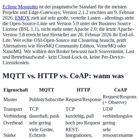
Eclipse Mosquitto
ist der pragmatische Standard für die meisten
Projekte und Edge-Gateways; Version 2.1.2 erschien am 9. Februar
2026.
EMQX
zielt auf sehr große, verteilte Lasten - allerdings steht
die Open-Source-Linie seit Version 5.9 unter der Business Source
License (BSL 1.1), nicht mehr unter Apache 2.0; die letzte Apache-
Version 5.8 erreicht laut Hersteller am 28. Februar 2026 ihr End-of-
Life. Wer echte OSI-Open-Source mit Clustering braucht, prüft
Alternativen wie HiveMQ Community Edition, VerneMQ oder
NanoMQ. Wir wählen den Broker bewusst nach Souveränität, Last
und Betriebsaufwand - kein Cloud-Lock-in, keine Per-Device-
Lizenzkosten.
MQTT vs. HTTP vs. CoAP: wann was
Eigenschaft
MQTT
HTTP
CoAP
Request/Response
Muster
Publish/Subscribe
Request/Response
(+ Observe)
Transport
TCP
TCP
UDP
Verbindung
dauerhaft, push
kurzlebig, pull
verbindungslos
Overhead
sehr gering
hoch pro Request
gering
viele Geräte,
REST-
sehr
Stärke
Echtzeit-
Integrationen,
ressourcenarme