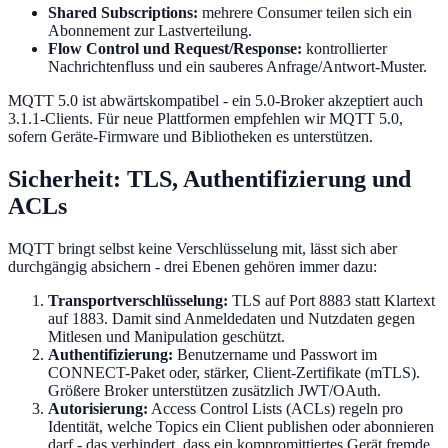
Shared Subscriptions:
mehrere Consumer teilen sich ein
Abonnement zur Lastverteilung.
Flow Control und Request/Response:
kontrollierter
Nachrichtenfluss und ein sauberes Anfrage/Antwort-Muster.
MQTT 5.0 ist abwärtskompatibel - ein 5.0-Broker akzeptiert auch
3.1.1-Clients. Für neue Plattformen empfehlen wir MQTT 5.0,
sofern Geräte-Firmware und Bibliotheken es unterstützen.
Sicherheit: TLS, Authentifizierung und
ACLs
MQTT bringt selbst keine Verschlüsselung mit, lässt sich aber
durchgängig absichern - drei Ebenen gehören immer dazu:
Transportverschlüsselung:
TLS auf Port 8883 statt Klartext
auf 1883. Damit sind Anmeldedaten und Nutzdaten gegen
Mitlesen und Manipulation geschützt.
Authentifizierung:
Benutzername und Passwort im
CONNECT-Paket oder, stärker, Client-Zertifikate (mTLS).
Größere Broker unterstützen zusätzlich JWT/OAuth.
Autorisierung:
Access Control Lists (ACLs) regeln pro
Identität, welche Topics ein Client publishen oder abonnieren
darf - das verhindert, dass ein kompromittiertes Gerät fremde