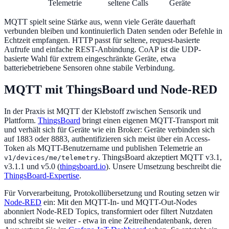
Telemetrie
seltene Calls
Geräte
MQTT spielt seine Stärke aus, wenn viele Geräte dauerhaft
verbunden bleiben und kontinuierlich Daten senden oder Befehle in
Echtzeit empfangen. HTTP passt für seltene, request-basierte
Aufrufe und einfache REST-Anbindung. CoAP ist die UDP-
basierte Wahl für extrem eingeschränkte Geräte, etwa
batteriebetriebene Sensoren ohne stabile Verbindung.
MQTT mit ThingsBoard und Node-RED
In der Praxis ist MQTT der Klebstoff zwischen Sensorik und
Plattform.
ThingsBoard
bringt einen eigenen MQTT-Transport mit
und verhält sich für Geräte wie ein Broker: Geräte verbinden sich
auf 1883 oder 8883, authentifizieren sich meist über ein Access-
Token als MQTT-Benutzername und publishen Telemetrie an
. ThingsBoard akzeptiert MQTT v3.1,
v1/devices/me/telemetry
v3.1.1 und v5.0 (
thingsboard.io
). Unsere Umsetzung beschreibt die
ThingsBoard-Expertise
.
Für Vorverarbeitung, Protokollübersetzung und Routing setzen wir
Node-RED
ein: Mit den MQTT-In- und MQTT-Out-Nodes
abonniert Node-RED Topics, transformiert oder filtert Nutzdaten
und schreibt sie weiter - etwa in eine Zeitreihendatenbank, deren