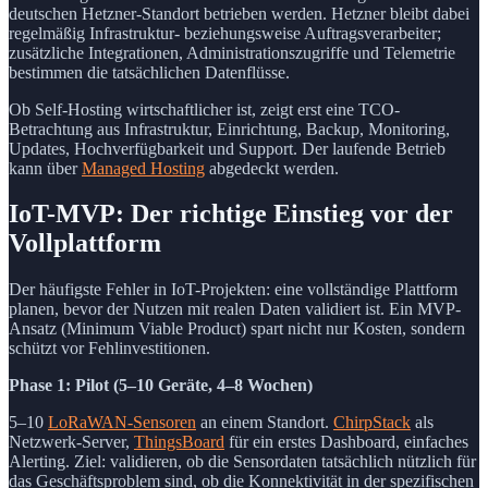
deutschen Hetzner-Standort betrieben werden. Hetzner bleibt dabei
regelmäßig Infrastruktur- beziehungsweise Auftragsverarbeiter;
zusätzliche Integrationen, Administrationszugriffe und Telemetrie
bestimmen die tatsächlichen Datenflüsse.
Ob Self-Hosting wirtschaftlicher ist, zeigt erst eine TCO-
Betrachtung aus Infrastruktur, Einrichtung, Backup, Monitoring,
Updates, Hochverfügbarkeit und Support. Der laufende Betrieb
kann über
Managed Hosting
abgedeckt werden.
IoT-MVP: Der richtige Einstieg vor der
Vollplattform
Der häufigste Fehler in IoT-Projekten: eine vollständige Plattform
planen, bevor der Nutzen mit realen Daten validiert ist. Ein MVP-
Ansatz (Minimum Viable Product) spart nicht nur Kosten, sondern
schützt vor Fehlinvestitionen.
Phase 1: Pilot (5–10 Geräte, 4–8 Wochen)
5–10
LoRaWAN-Sensoren
an einem Standort.
ChirpStack
als
Netzwerk-Server,
ThingsBoard
für ein erstes Dashboard, einfaches
Alerting. Ziel: validieren, ob die Sensordaten tatsächlich nützlich für
das Geschäftsproblem sind, ob die Konnektivität in der spezifischen