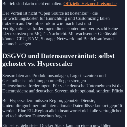
Betrieb sind darin nicht enthalten.
Offizielle Hetzner-Preisquelle
Der Vorteil ist nicht "Open Source ist kostenlos" - die
Entwicklungskosten für Einrichtung und Customizing fallen
trotzdem an. Die Infrastruktur wird nach Last und
Verfügbarkeitsanforderungen dimensioniert und verursacht keine
Lizenzkosten pro MQTT-Nachricht. Mit wachsender Gerätezahl
können CPU, RAM, Storage, Netzwerk und Betriebsaufwand
dennoch steigen.
DSGVO und Datensouveränität: selbst
gehostet vs. Hyperscaler
Sensordaten aus Produktionsanlagen, Logistikzentren und
Gesundheitseinrichtungen unterliegen strengen
Datenschutzanforderungen. Für viele deutsche Unternehmen ist die
Datenresidenz auf deutschen Servern nicht optional, sondern Pflicht.
Bei Hyperscalern müssen Region, genutzte Dienste,
Unterauftragnehmer und internationale Datenflüsse konkret geprüft
werden. Eine EU-Region allein beantwortet nicht alle vertraglichen
und technischen Datenschutzfragen.
Ein selbst gehosteter Docker-Stack kann an einem gewählten