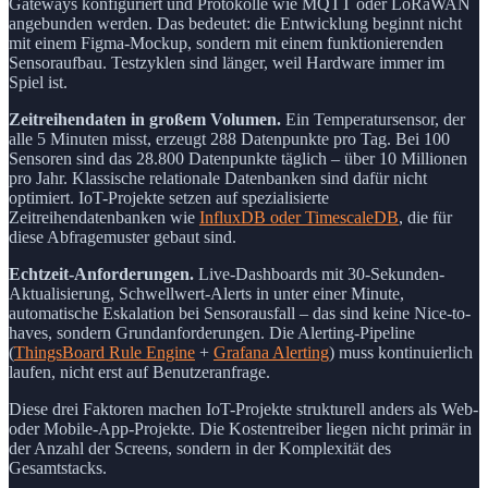
Gateways konfiguriert und Protokolle wie MQTT oder LoRaWAN
angebunden werden. Das bedeutet: die Entwicklung beginnt nicht
mit einem Figma-Mockup, sondern mit einem funktionierenden
Sensoraufbau. Testzyklen sind länger, weil Hardware immer im
Spiel ist.
Zeitreihendaten in großem Volumen.
Ein Temperatursensor, der
alle 5 Minuten misst, erzeugt 288 Datenpunkte pro Tag. Bei 100
Sensoren sind das 28.800 Datenpunkte täglich – über 10 Millionen
pro Jahr. Klassische relationale Datenbanken sind dafür nicht
optimiert. IoT-Projekte setzen auf spezialisierte
Zeitreihendatenbanken wie
InfluxDB oder TimescaleDB
, die für
diese Abfragemuster gebaut sind.
Echtzeit-Anforderungen.
Live-Dashboards mit 30-Sekunden-
Aktualisierung, Schwellwert-Alerts in unter einer Minute,
automatische Eskalation bei Sensorausfall – das sind keine Nice-to-
haves, sondern Grundanforderungen. Die Alerting-Pipeline
(
ThingsBoard Rule Engine
+
Grafana Alerting
) muss kontinuierlich
laufen, nicht erst auf Benutzeranfrage.
Diese drei Faktoren machen IoT-Projekte strukturell anders als Web-
oder Mobile-App-Projekte. Die Kostentreiber liegen nicht primär in
der Anzahl der Screens, sondern in der Komplexität des
Gesamtstacks.