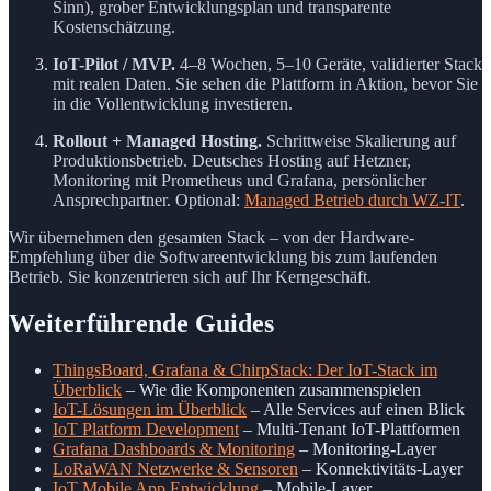
Sinn), grober Entwicklungsplan und transparente
Kostenschätzung.
IoT-Pilot / MVP.
4–8 Wochen, 5–10 Geräte, validierter Stack
mit realen Daten. Sie sehen die Plattform in Aktion, bevor Sie
in die Vollentwicklung investieren.
Rollout + Managed Hosting.
Schrittweise Skalierung auf
Produktionsbetrieb. Deutsches Hosting auf Hetzner,
Monitoring mit Prometheus und Grafana, persönlicher
Ansprechpartner. Optional:
Managed Betrieb durch WZ-IT
.
Wir übernehmen den gesamten Stack – von der Hardware-
Empfehlung über die Softwareentwicklung bis zum laufenden
Betrieb. Sie konzentrieren sich auf Ihr Kerngeschäft.
Weiterführende Guides
ThingsBoard, Grafana & ChirpStack: Der IoT-Stack im
Überblick
– Wie die Komponenten zusammenspielen
IoT-Lösungen im Überblick
– Alle Services auf einen Blick
IoT Platform Development
– Multi-Tenant IoT-Plattformen
Grafana Dashboards & Monitoring
– Monitoring-Layer
LoRaWAN Netzwerke & Sensoren
– Konnektivitäts-Layer
IoT Mobile App Entwicklung
– Mobile-Layer