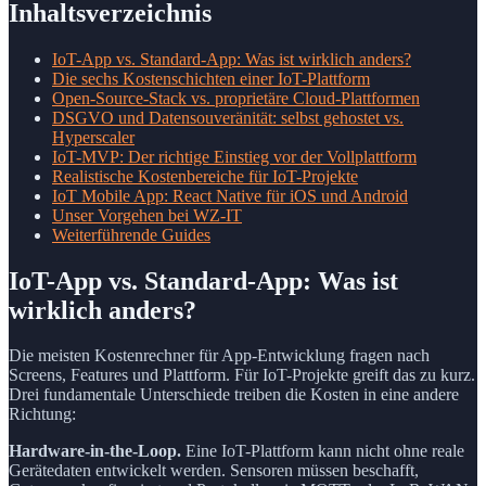
Inhaltsverzeichnis
IoT-App vs. Standard-App: Was ist wirklich anders?
Die sechs Kostenschichten einer IoT-Plattform
Open-Source-Stack vs. proprietäre Cloud-Plattformen
DSGVO und Datensouveränität: selbst gehostet vs.
Hyperscaler
IoT-MVP: Der richtige Einstieg vor der Vollplattform
Realistische Kostenbereiche für IoT-Projekte
IoT Mobile App: React Native für iOS und Android
Unser Vorgehen bei WZ-IT
Weiterführende Guides
IoT-App vs. Standard-App: Was ist
wirklich anders?
Die meisten Kostenrechner für App-Entwicklung fragen nach
Screens, Features und Plattform. Für IoT-Projekte greift das zu kurz.
Drei fundamentale Unterschiede treiben die Kosten in eine andere
Richtung:
Hardware-in-the-Loop.
Eine IoT-Plattform kann nicht ohne reale
Gerätedaten entwickelt werden. Sensoren müssen beschafft,