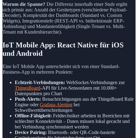
Warum die Spanne?
Die Differenz innerhalb einer Stufe ergibt
sich primär aus: Anzahl der Gerätetypen (verschiedene Payload-
Decoder), Komplexität der Dashboards (Standard vs. Custom
Widgets), Integrationstiefe (REST-API vs. bidirektionale ERP-
Anbindung) und Mandantenfähigkeit (Single-Tenant vs. Multi-
Tenant mit Kundenhierarchie).
IoT Mobile App: React Native für iOS
und Android
Eine IoT Mobile App unterscheidet sich von einer Standard-
Business-App in mehreren Punkten:
Echtzeit-Verbindungen:
WebSocket-Verbindungen zur
ThingsBoard
-API für Live-Sensordaten mit 10.000+
Datenpunkten pro Chart
Push-Alerts:
Benachrichtigungen aus der ThingsBoard Rule
Engine oder
Grafana Alerting
bei
Schwellwertüberschreitungen
Offline-Fähigkeit:
Feldtechniker arbeiten in Bereichen mit
schlechter Konnektivität – Daten müssen lokal gecacht und
bei Verbindung synchronisiert werden
Device Pairing:
Bluetooth- oder QR-Code-basierte
Gerätekopplung für Inbetriebnahme vor Ort