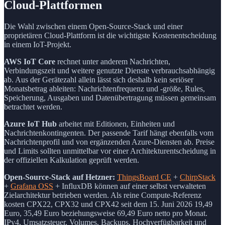
Cloud-Plattformen
Die Wahl zwischen einem Open-Source-Stack und einer
proprietären Cloud-Plattform ist die wichtigste Kostenentscheidung
in einem IoT-Projekt.
AWS IoT Core
rechnet unter anderem Nachrichten,
Verbindungszeit und weitere genutzte Dienste verbrauchsabhängig
ab. Aus der Gerätezahl allein lässt sich deshalb kein seriöser
Monatsbetrag ableiten: Nachrichtenfrequenz und -größe, Rules,
Speicherung, Ausgaben und Datenübertragung müssen gemeinsam
betrachtet werden.
Azure IoT Hub
arbeitet mit Editionen, Einheiten und
Nachrichtenkontingenten. Der passende Tarif hängt ebenfalls vom
Nachrichtenprofil und von ergänzenden Azure-Diensten ab. Preise
und Limits sollten unmittelbar vor einer Architekturentscheidung in
der offiziellen Kalkulation geprüft werden.
Open-Source-Stack auf Hetzner:
ThingsBoard CE
+
ChirpStack
+
Grafana OSS
+ InfluxDB können auf einer selbst verwalteten
Zielarchitektur betrieben werden. Als reine Compute-Referenz
kosten CPX22, CPX32 und CPX42 seit dem 15. Juni 2026 19,49
Euro, 35,49 Euro beziehungsweise 69,49 Euro netto pro Monat.
IPv4, Umsatzsteuer, Volumes, Backups, Hochverfügbarkeit und