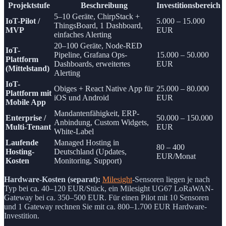
Projektstufe
Beschreibung
Investitionsbereich
5–10 Geräte, ChirpStack +
IoT-Pilot /
5.000 – 15.000
ThingsBoard, 1 Dashboard,
MVP
EUR
einfaches Alerting
20–100 Geräte, Node-RED
IoT-
Pipeline, Grafana Ops-
15.000 – 50.000
Plattform
Dashboards, erweitertes
EUR
(Mittelstand)
Alerting
IoT-
Obiges + React Native App für
25.000 – 80.000
Plattform mit
iOS und Android
EUR
Mobile App
Mandantenfähigkeit, ERP-
Enterprise /
50.000 – 150.000
Anbindung, Custom Widgets,
Multi-Tenant
EUR
White-Label
Laufende
Managed Hosting in
80 – 400
Hosting-
Deutschland (Updates,
EUR/Monat
Kosten
Monitoring, Support)
Hardware-Kosten (separat):
Milesight
-Sensoren liegen je nach
Typ bei ca. 40–120 EUR/Stück, ein Milesight UG67 LoRaWAN-
Gateway bei ca. 350–500 EUR. Für einen Pilot mit 10 Sensoren
und 1 Gateway rechnen Sie mit ca. 800–1.700 EUR Hardware-
Investition.