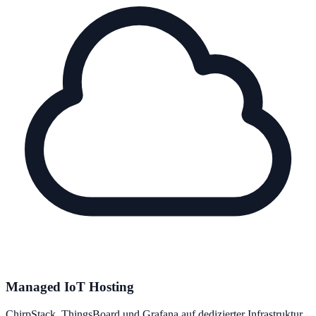
Managed IoT Hosting
ChirpStack, ThingsBoard und Grafana auf dedizierter Infrastruktur.