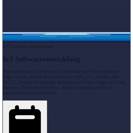
IoT Software Development
IoT-Softwareentwicklung
Wir entwickeln die Software an Maschine und Netzwerkrand:
Edge-Agents, Protokoll-Gateways für OPC-UA, Modbus und
MQTT, Retrofit bestehender Anlagen und sichere Edge-to-Cloud-
Pipelines. Souverän betrieben - auf Ihrer Hardware oder in
europäischen Rechenzentren.