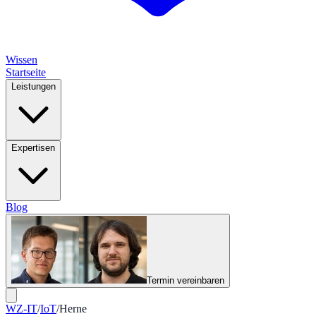
Wissen
Startseite
Leistungen
Expertisen
Blog
Termin vereinbaren
WZ-IT
/
IoT
/
Herne