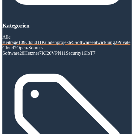
Kategorien
Alle
Beiträge
109
Cloud
11
Kundenprojekte
5
Softwareentwicklung
2
Private
Cloud
2
Open-Source-
Software
28
Hetzner
7
KI
20
VPN
11
Security
16
IoT
7