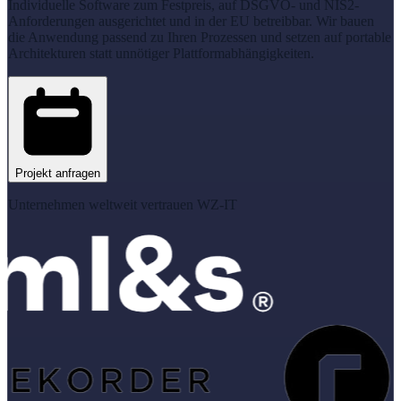
Individuelle Software zum Festpreis, auf DSGVO- und NIS2-
Anforderungen ausgerichtet und in der EU betreibbar. Wir bauen
die Anwendung passend zu Ihren Prozessen und setzen auf portable
Architekturen statt unnötiger Plattformabhängigkeiten.
Projekt anfragen
Unternehmen weltweit vertrauen WZ-IT